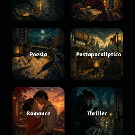
Poesía
Postapocalíptico
Romance
Thriller