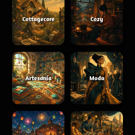
Cottagecore
Cozy
Artesanía
Moda