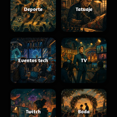
Deporte
Tatuaje
Eventos tech
TV
Twitch
Boda