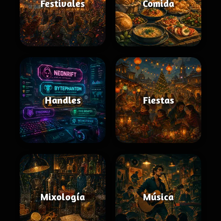
Festivales
Comida
Handles
Fiestas
Mixología
Música