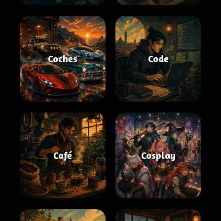
Coches
Code
Café
Cosplay