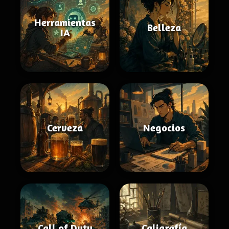
Herramientas
Belleza
IA
Cerveza
Negocios
Call of Duty
Caligrafía