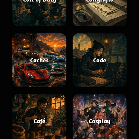
Coches
Code
Café
Cosplay