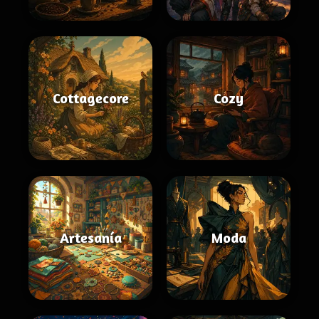
Cottagecore
Cozy
Artesanía
Moda