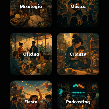
Mixología
Música
Oficina
Crianza
Fiesta
Podcasting