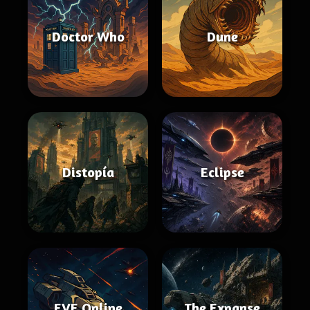
Doctor Who
Dune
Distopía
Eclipse
EVE Online
The Expanse