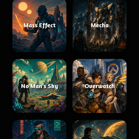
Mass Effect
Mecha
No Man's Sky
Overwatch