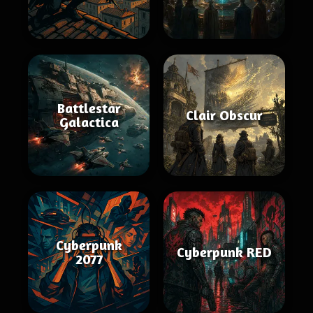
Battlestar
Clair Obscur
Galactica
Cyberpunk
Cyberpunk RED
2077