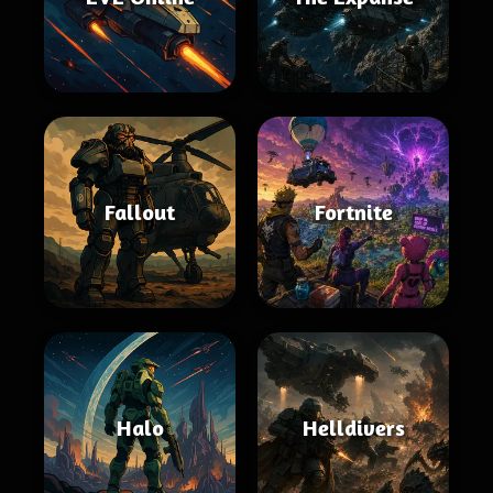
Fallout
Fortnite
Halo
Helldivers