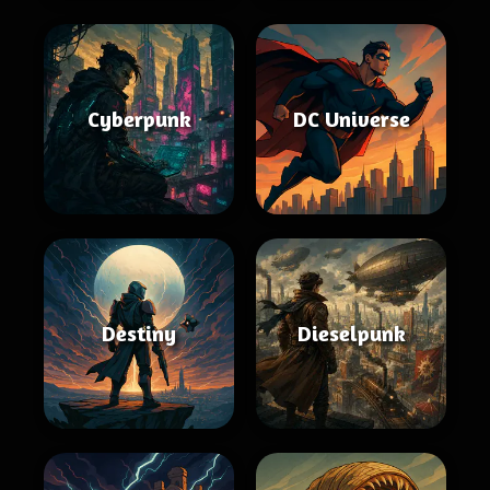
Cyberpunk
DC Universe
Destiny
Dieselpunk