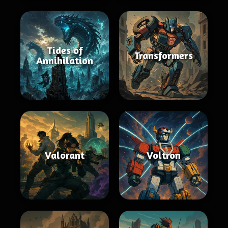
Tides of
Transformers
Annihilation
Valorant
Voltron