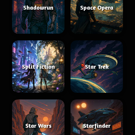
Shadowrun
Space Opera
Split Fiction
Star Trek
Star Wars
Starfinder