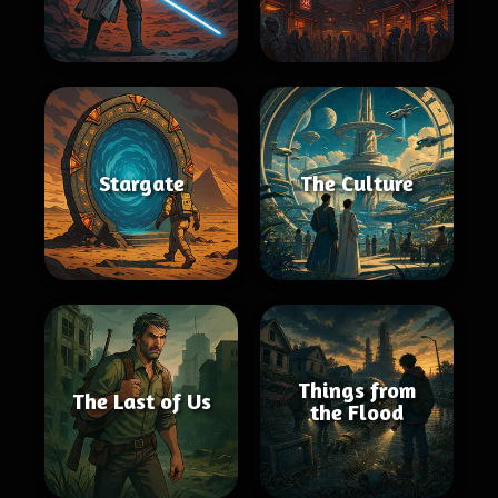
Stargate
The Culture
Things from
The Last of Us
the Flood