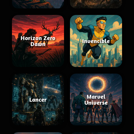
Horizon Zero
Invencible
Dawn
Marvel
Lancer
Universe