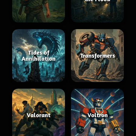
Tides of
Transformers
Annihilation
Valorant
Voltron