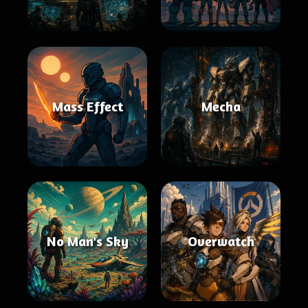
Mass Effect
Mecha
No Man's Sky
Overwatch