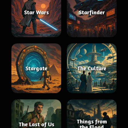
Star Wars
Starfinder
Stargate
The Culture
Things from
The Last of Us
the Flood