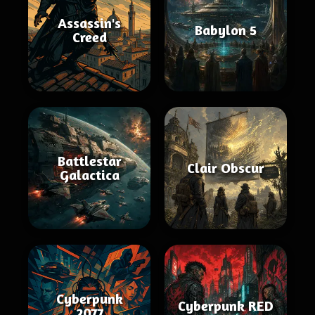
Assassin's
Babylon 5
Creed
Battlestar
Clair Obscur
Galactica
Cyberpunk
Cyberpunk RED
2077