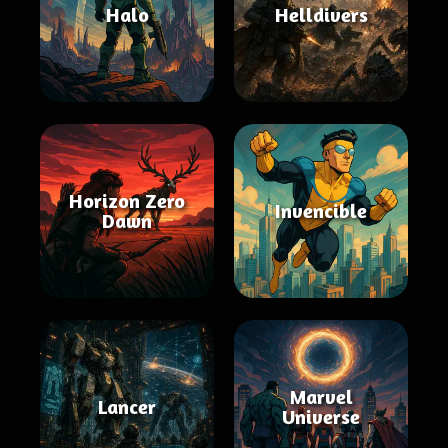
Halo
Helldivers
Horizon Zero
Invencible
Dawn
Marvel
Lancer
Universe