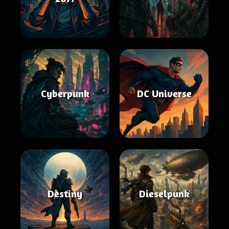
Cyberpunk
DC Universe
Destiny
Dieselpunk