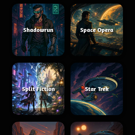
Shadowrun
Space Opera
Split Fiction
Star Trek