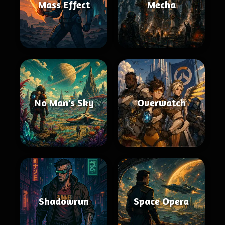
Mass Effect
Mecha
No Man's Sky
Overwatch
Shadowrun
Space Opera