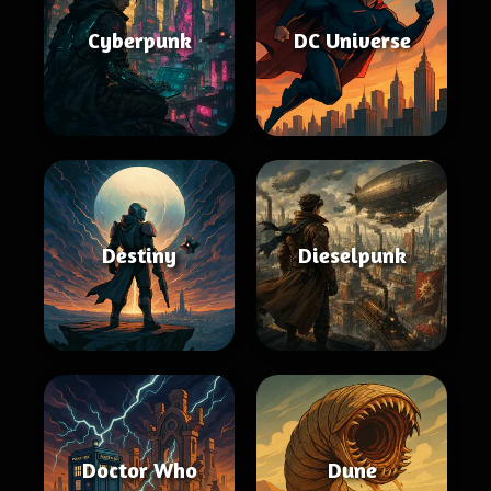
Cyberpunk
DC Universe
Destiny
Dieselpunk
Doctor Who
Dune