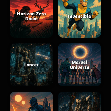
Horizon Zero
Invencible
Dawn
Marvel
Lancer
Universe