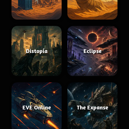
Distopía
Eclipse
EVE Online
The Expanse