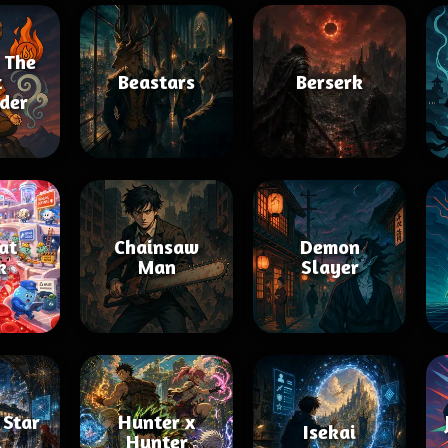
 The
t
Beastars
Berserk
der
 at
Chainsaw
Demon
k
Man
Slayer
 Star
Hunter x
Isekai
l
Hunter