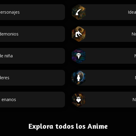
ersonajes
Ide
demonios
N
e niña
deres
 enanos
N
Explora todos los Anime