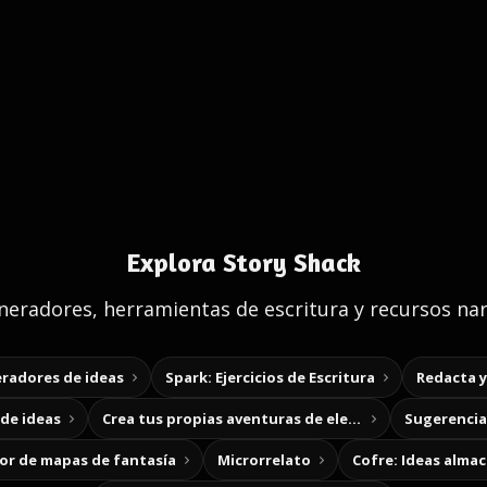
Explora Story Shack
eradores, herramientas de escritura y recursos nar
radores de ideas
Spark: Ejercicios de Escritura
Redacta 
de ideas
Crea tus propias aventuras de elección
Sugerencias
r de mapas de fantasía
Microrrelato
Cofre: Ideas alma