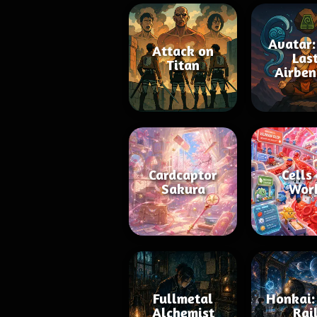
Avatar:
Attack on
Las
Titan
Airben
Cardcaptor
Cells
Sakura
Wor
Fullmetal
Honkai:
Alchemist
Rai