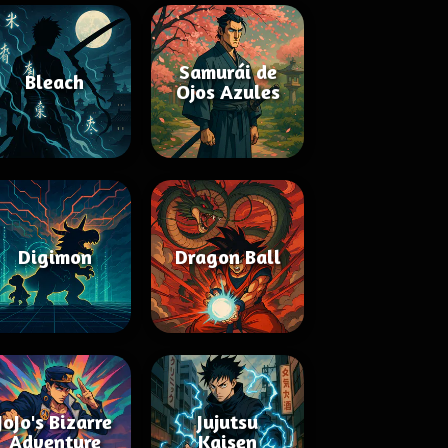
Samurái de
Bleach
Ojos Azules
Digimon
Dragon Ball
JoJo's Bizarre
Jujutsu
Adventure
Kaisen