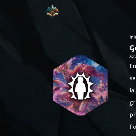
Ini
G
Act
En
se
la
gr
pr
fl