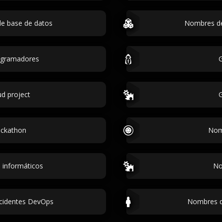
de base de datos
Nombres de
ogramadores
d project
ackathon
Nom
 informáticos
No
ncidentes DevOps
Nombres d