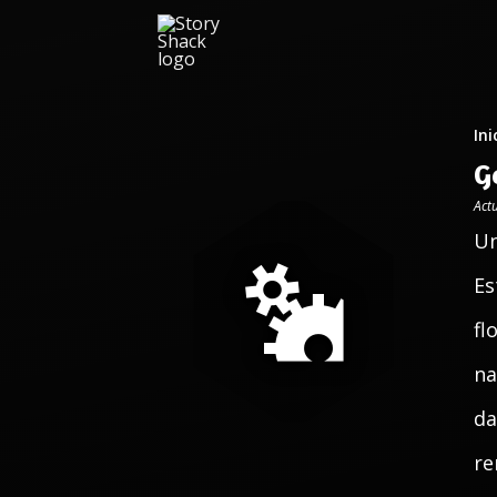
Ini
G
Act
Un
Es
fl
na
da
re