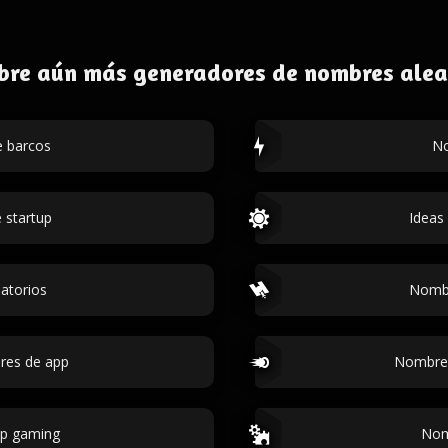
bre aún más generadores de nombres alea
 barcos
No
 startup
Ideas
atorios
Nombr
res de app
Nombres
up gaming
Nom