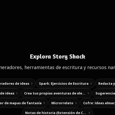
Explora Story Shack
eradores, herramientas de escritura y recursos nar
radores de ideas
Spark: Ejercicios de Escritura
Redacta 
de ideas
Crea tus propias aventuras de elección
Sugerencias
r de mapas de fantasía
Microrrelato
Cofre: Ideas alma
Notas de historia (Extensión de Chrome)