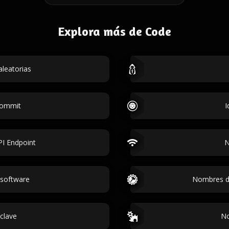
Explora más de Code
leatorias
commit
I
I Endpoint
N
software
Nombres de
clave
No