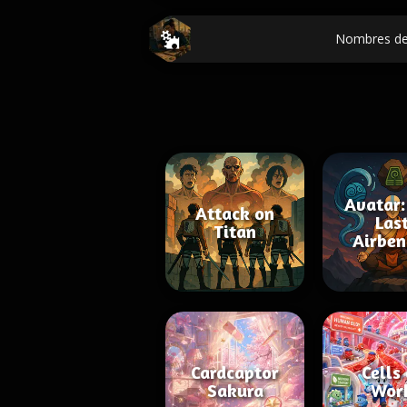
Nombres de
Avatar:
Attack on
Las
Titan
Airben
Cardcaptor
Cells
Sakura
Wor