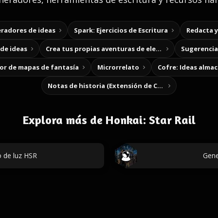
radores de ideas
Spark: Ejercicios de Escritura
Redacta 
de ideas
Crea tus propias aventuras de elección
Sugerencias
r de mapas de fantasía
Microrrelato
Cofre: Ideas alma
Notas de historia (Extensión de Chrome)
Explora más de Honkai: Star Rail
 de luz HSR
Gene