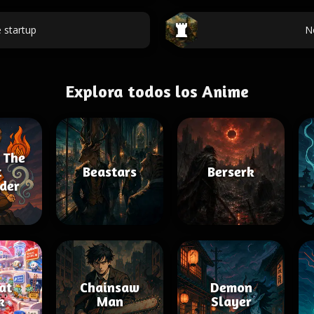
 startup
N
Explora todos los Anime
 The
t
Beastars
Berserk
der
 at
Chainsaw
Demon
k
Man
Slayer