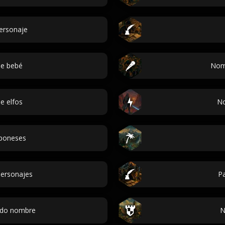
personaje
e bebé
Nom
e elfos
No
poneses
ersonajes
Pa
ndo nombre
N