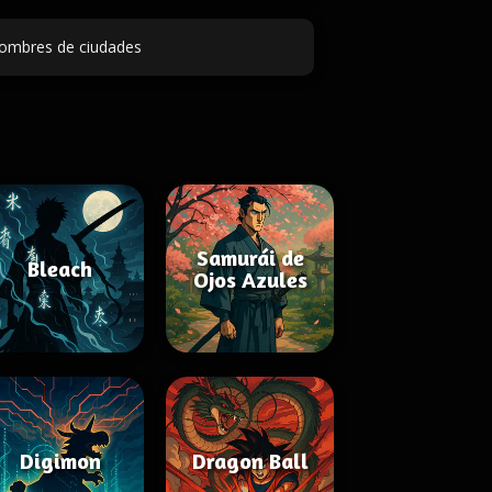
ombres de ciudades
Samurái de
Bleach
Ojos Azules
Digimon
Dragon Ball