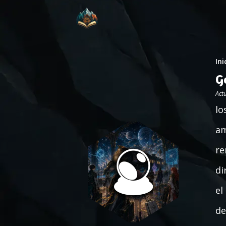
Ini
G
Act
lo
am
re
di
el
de