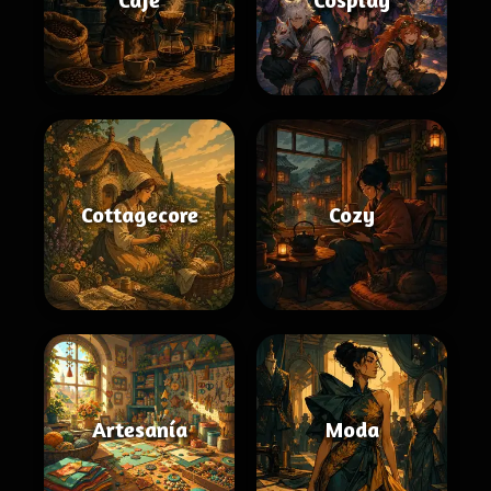
Cottagecore
Cozy
Artesanía
Moda