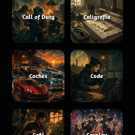
Call of Duty
Caligrafía
Coches
Code
Café
Cosplay