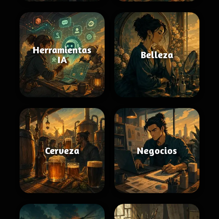
Herramientas
Belleza
IA
Cerveza
Negocios