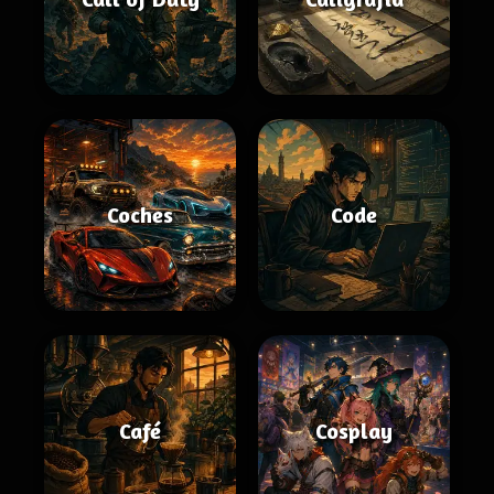
Coches
Code
Café
Cosplay