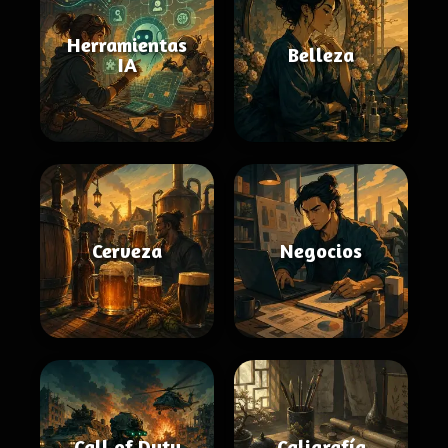
Herramientas
Belleza
IA
Cerveza
Negocios
Call of Duty
Caligrafía