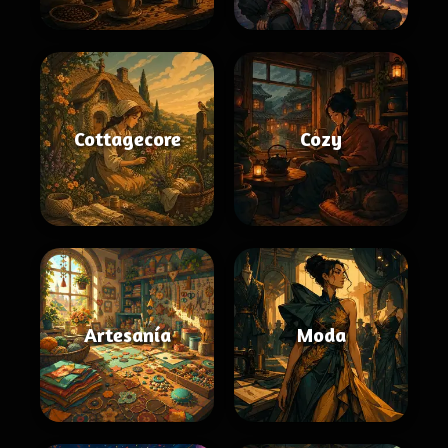
Cottagecore
Cozy
Artesanía
Moda