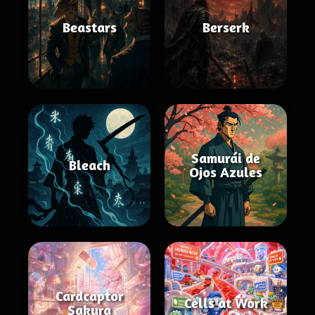
Beastars
Berserk
Samurái de
Bleach
Ojos Azules
Cardcaptor
Cells at Work
Sakura