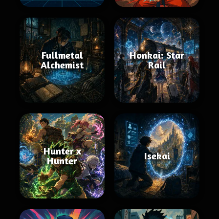
Fullmetal
Honkai: Star
Alchemist
Rail
Hunter x
Isekai
Hunter