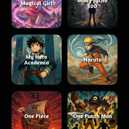
Mob Psycho
Magical Girl
100
My Hero
Naruto
Academia
One Piece
One Punch Man