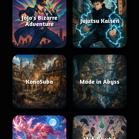
JoJo's Bizarre
Jujutsu Kaisen
Adventure
KonoSuba
Made in Abyss