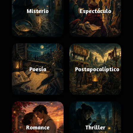
Misterio
Espectáculo
Poesía
Postapocalíptico
Romance
Thriller