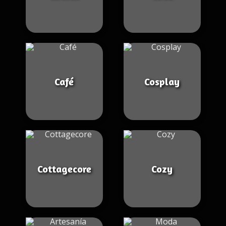
Café
Cosplay
Cottagecore
Cozy