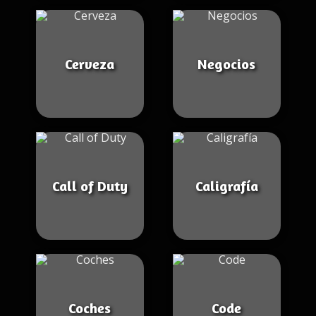
Cerveza
Negocios
Call of Duty
Caligrafía
Coches
Code