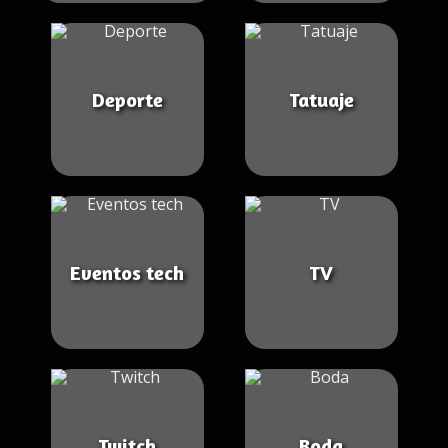
Deporte
Tatuaje
Eventos tech
TV
Twitch
Boda