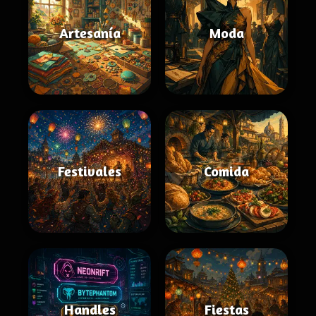
Artesanía
Moda
Festivales
Comida
Handles
Fiestas