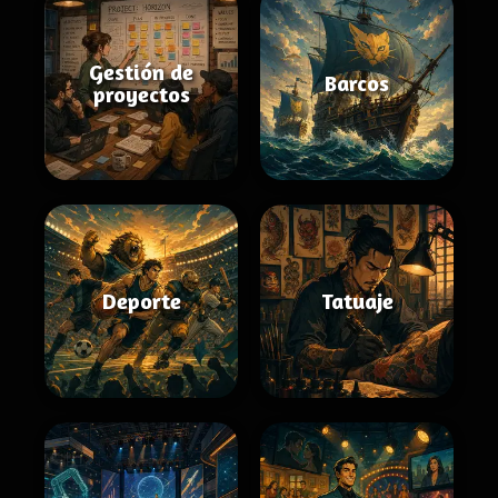
Gestión de
Barcos
proyectos
Deporte
Tatuaje