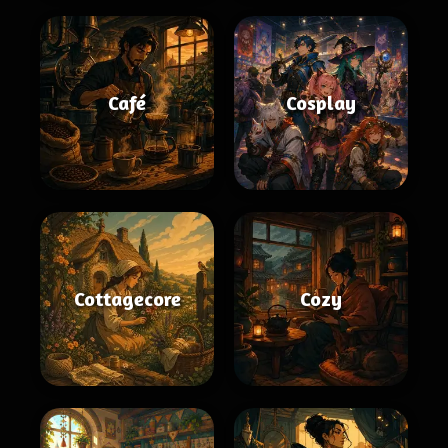
Café
Cosplay
Cottagecore
Cozy