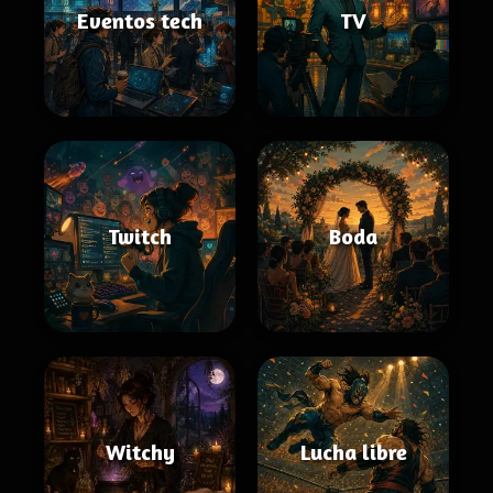
Eventos tech
TV
Twitch
Boda
Witchy
Lucha libre