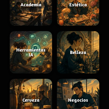
Academia
Estética
Herramientas
Belleza
IA
Cerveza
Negocios