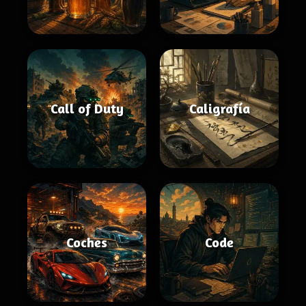
Call of Duty
Caligrafía
Coches
Code