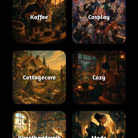
Kaffee
Cosplay
Cottagecore
Cozy
Kunsthandwerk
Mode