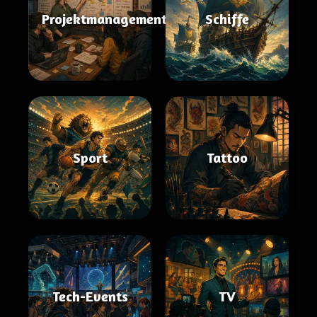
Projektmanagement
Schiffe
Sport
Tattoo
Tech-Events
TV