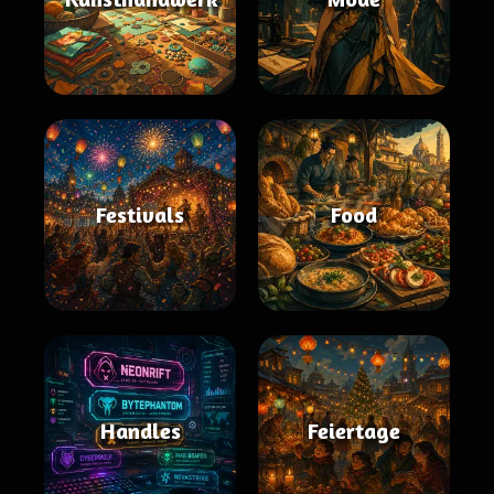
Festivals
Food
Handles
Feiertage