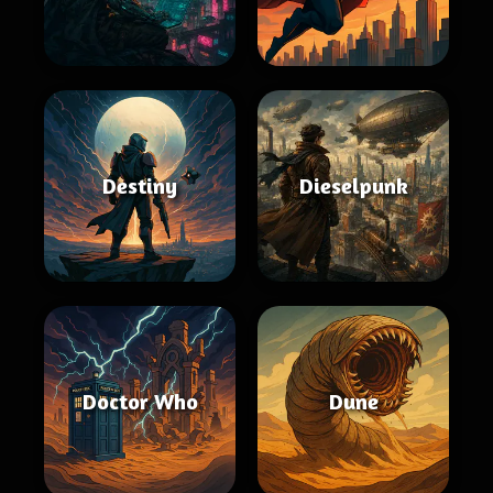
Destiny
Dieselpunk
Doctor Who
Dune