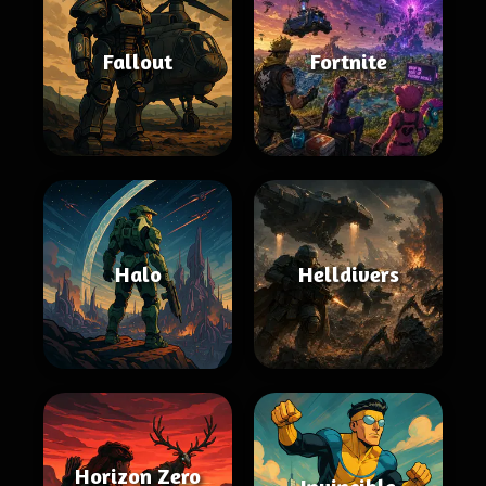
Fallout
Fortnite
Halo
Helldivers
Horizon Zero