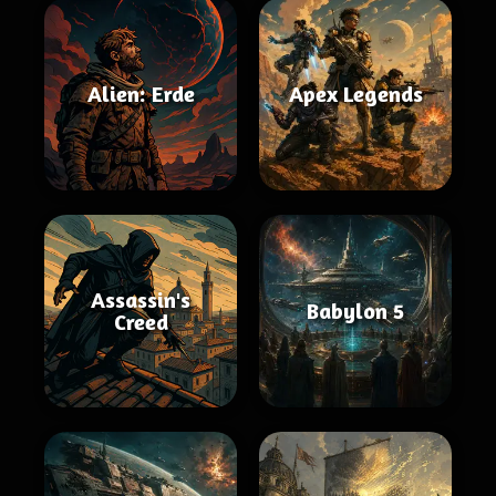
Alien: Erde
Apex Legends
Assassin's
Babylon 5
Creed