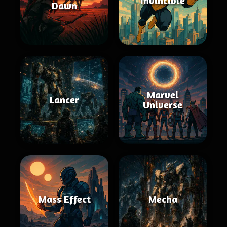
Invincible
Dawn
Marvel
Lancer
Universe
Mass Effect
Mecha