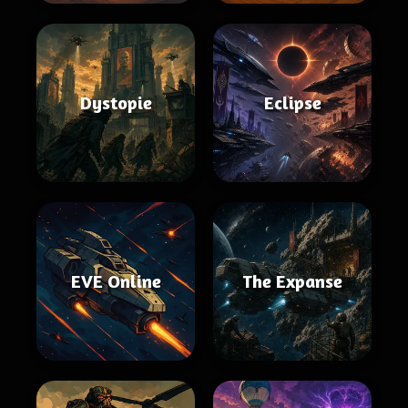
Dystopie
Eclipse
EVE Online
The Expanse