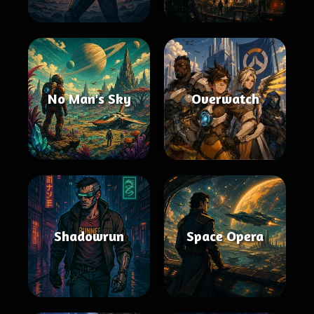
No Man's Sky
Overwatch
Shadowrun
Space Opera