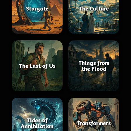
Stargate
The Culture
Things from
The Last of Us
the Flood
Tides of
Transformers
Annihilation