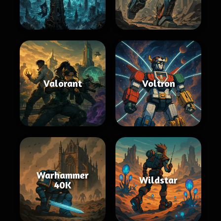
Valorant
Voltron
Warhammer
Wildstar
40K