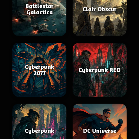
Battlestar
Clair Obscur
Galactica
Cyberpunk
Cyberpunk RED
2077
Cyberpunk
DC Universe