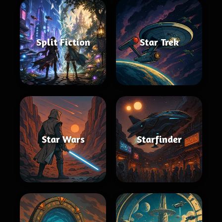
Split Fiction
Star Trek
Star Wars
Starfinder