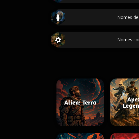
Nomes de
Nomes co
Ape
Alien: Terra
Legen