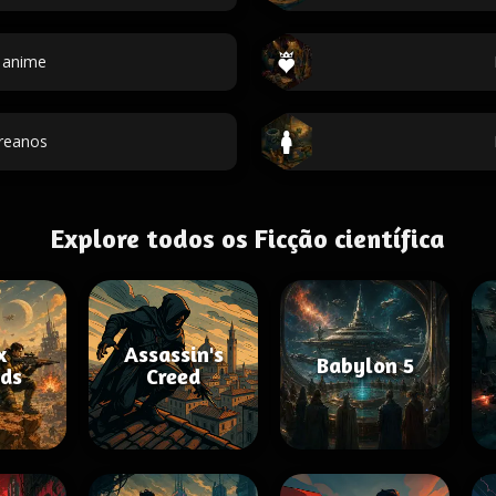
 anime
reanos
Explore todos os Ficção científica
x
Assassin's
Babylon 5
ds
Creed