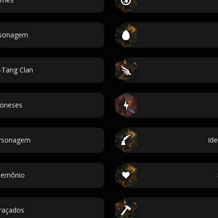
ersonagem
Tang Clan
oneses
rsonagem
Id
demônio
raçados