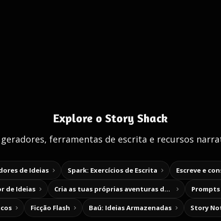
Explore o Story Shack
 geradores, ferramentas de escrita e recursos narrat
ores de Ideias
Spark: Exercícios de Escrita
Escreve e co
r de Ideias
Cria as tuas próprias aventuras de escolha
Prompts 
icos
Ficção Flash
Baú: Ideias Armazenadas
Story No