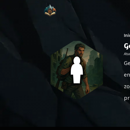
Iní
G
Atu
Ge
en
zo
pr