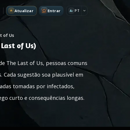
Atualizar
Entrar
PT
A
t of Us
Last of Us)
 de The Last of Us, pessoas comuns
. Cada sugestão soa plausível em
adas tomadas por infectados,
ego curto e consequências longas.