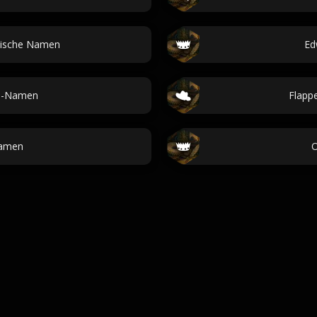
nische Namen
Ed
e-Namen
Flapp
namen