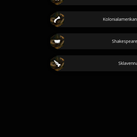
Kolonialamerika
Shakespear
Sklaven