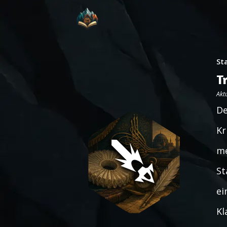
St
T
Aktu
De
Kr
me
St
ei
Kl