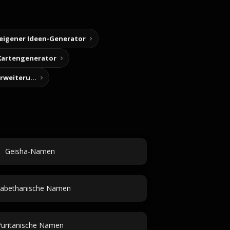
 eigener Ideen-Generator
Kartengenerator
Story-Notizen (Chrome-Erweiterung)
Geisha-Namen
isabethanische Namen
uritanische Namen