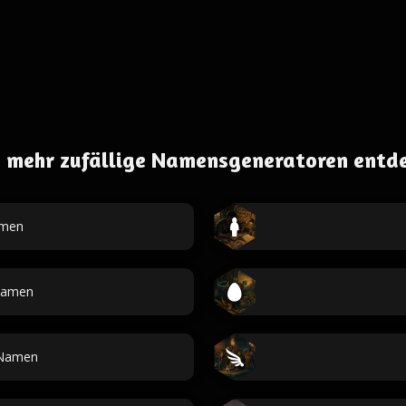
 mehr zufällige Namensgeneratoren entd
men
Namen
Namen