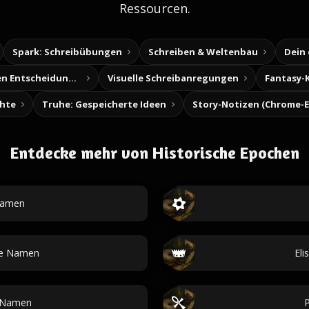
Ressourcen.
Spark: Schreibübungen
Schreiben & Weltenbau
Dein
Baue deine eigenen Entscheidungsabenteuer
Visuelle Schreibanregungen
Fantasy-
chte
Truhe: Gespeicherte Ideen
Entdecke mehr von Historische Epochen
namen
che Namen
El
n-Namen
P