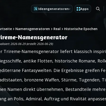
Ideengeneratoren
Apps
artseite
Namensgeneratoren
Real
Historische Epochen
rireme-Namensgenerator
alisiert: 2026-06-29 (erstellt: 2026-06-29)
r Trireme-Namensgenerator liefert klassisch inspi
iegsschiffe, antike Flotten, historische Romane, R
diterrane Fantasywelten. Die Ergebnisse greifen Fe
adtstaaten, bronzene Waffen, Stürme, Tugenden, T
nen Namen direkt übernehmen, Bestandteile mehrer
ang an Polis, Admiral, Auftrag und Rivalität anpasse