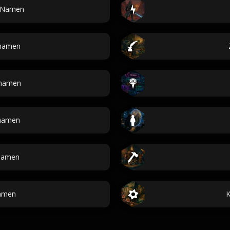
e Namen
rnamen
namen
namen
-Namen
amen
K