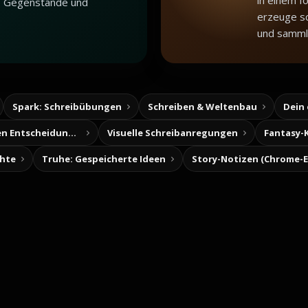
in einem f
, Gegenstände und
erzeuge sc
und samml
Spark: Schreibübungen
Schreiben & Weltenbau
Dein
Baue deine eigenen Entscheidungsabenteuer
Visuelle Schreibanregungen
Fantasy-
chte
Truhe: Gespeicherte Ideen