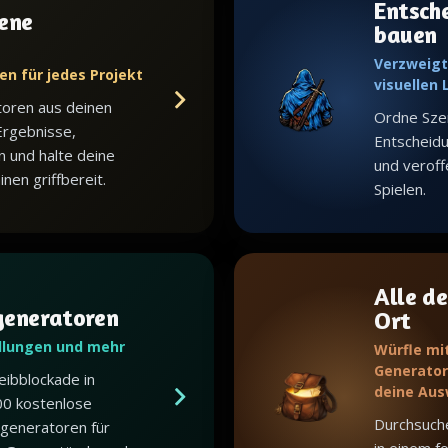
Entsch
ene
bauen
Verzweigt
en für jedes Projekt
visuellen
toren aus deinen
Ordne Sze
Ergebnisse,
Entscheid
n und halte deine
und veroffe
en griffbereit.
Spielen.
Alle de
generatoren
Ort
dlungen und mehr
Würfle mi
Generator,
eibblockade in
deine Aus
00 kostenlose
Durchsuch
generatoren für