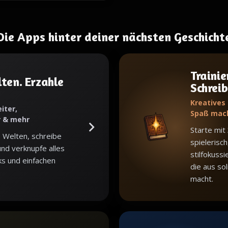
Die Apps hinter deiner nächsten Geschicht
Trainie
ten. Erzahle
Schrei
Kreatives
iter,
Spaß mac
r & mehr
Starte mit
 Welten, schreibe
spielerisch
nd verknupfe alles
stilfokuss
ks und einfachen
die aus sol
macht.