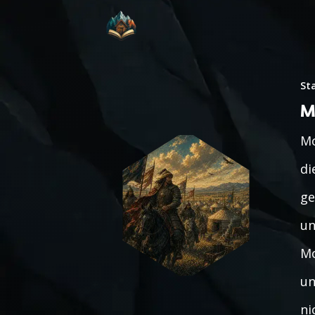
St
M
Mo
di
ge
un
Mo
un
ni