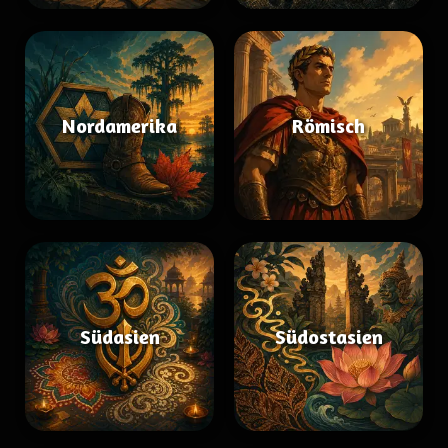
Nordamerika
Römisch
Südasien
Südostasien