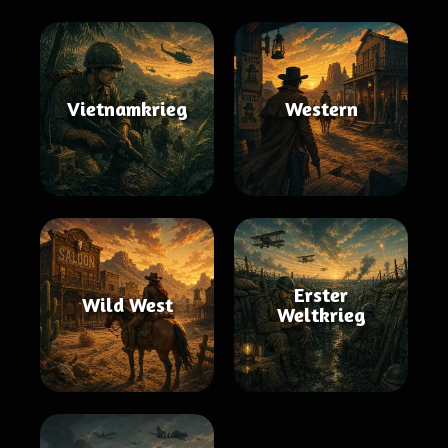
Vietnamkrieg
Western
Erster
Wild West
Weltkrieg