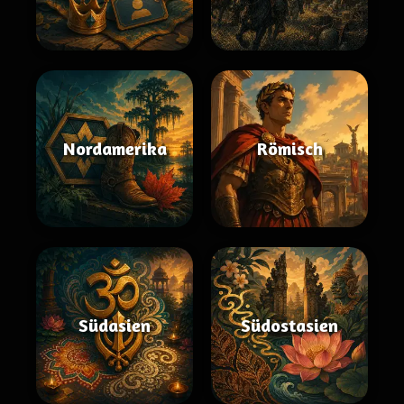
Nordamerika
Römisch
Südasien
Südostasien