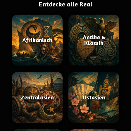
Entdecke alle Real
Antike &
Afrikanisch
Klassik
Zentralasien
Ostasien