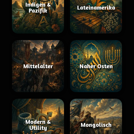
Indigen &
Lateinamerika
Pazifik
Mittelalter
Naher Osten
Modern &
Mongolisch
Utility