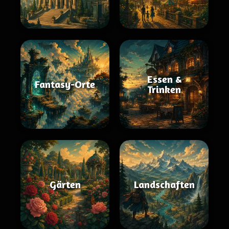
Essen &
Fantasy-Orte
Trinken
Gärten
Landschaften