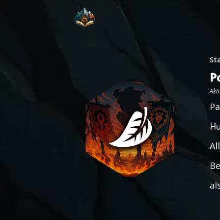
St
P
Aktu
Pa
Hu
Al
Be
al