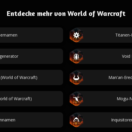
Entdecke mehr von World of Warcraft
tiernamen
Titanen-
generator
Void
World of Warcraft)
Man'ari-Ere
rld of Warcraft)
Mogu-Na
dennamen
Inquisitor