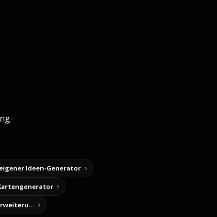
ng-
 eigener Ideen-Generator
Kartengenerator
Story-Notizen (Chrome-Erweiterung)