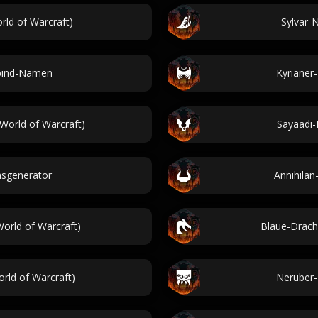
ld of Warcraft)
Sylvar-
bind-Namen
Kyrianer
orld of Warcraft)
Sayaadi-
sgenerator
Annihilan
orld of Warcraft)
Blaue-Drach
rld of Warcraft)
Neruber-