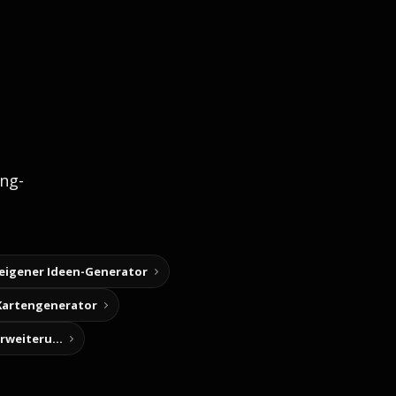
ng-
 eigener Ideen-Generator
Kartengenerator
Story-Notizen (Chrome-Erweiterung)