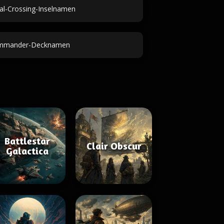
al-Crossing-Inselnamen
mmander-Decknamen
Battlestar
Clair Obscur
Galactica