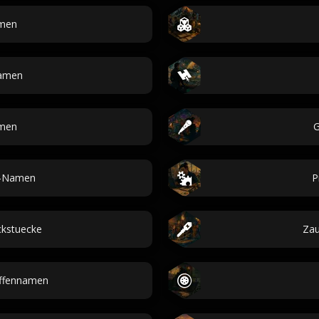
amen
namen
men
G
p-Namen
P
kstuecke
Za
ffennamen