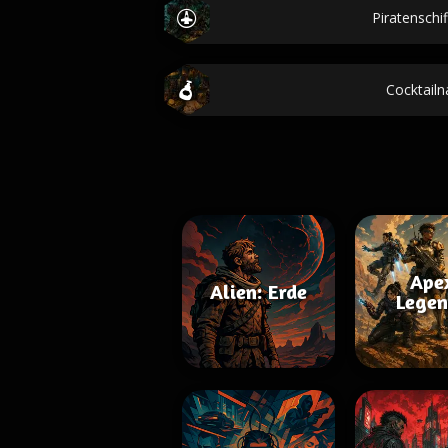
Piratenschi
Cocktail
Ape
Alien: Erde
Legen