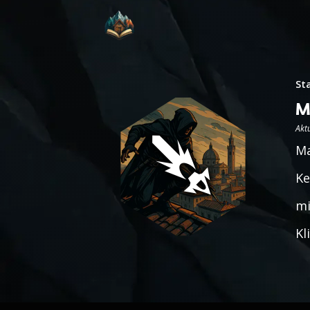
St
M
Aktu
Ma
Ke
mi
Kl