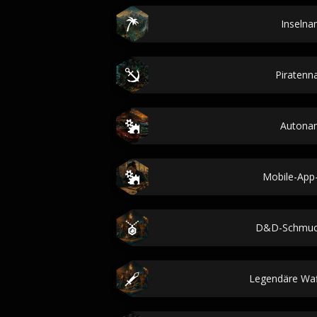
Inseln
Piraten
Autona
Mobile-Ap
D&D-Schmuc
Legendäre Wa