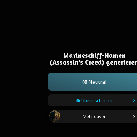
Marineschiff-Namen
(Assassin's Creed) generiere
Neutral
Überrasch mich
Mehr davon