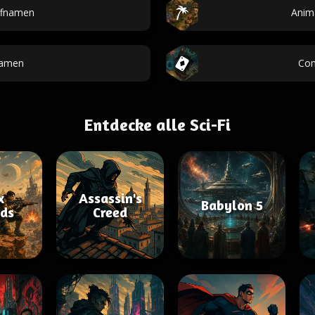
ffnamen
Anim
namen
Co
Entdecke alle Sci-Fi
x
Assassin's
Babylon 5
ds
Creed