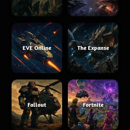
EVE Online
The Expanse
Fallout
Fortnite