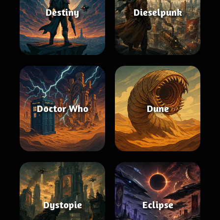
Destiny
Dieselpunk
Doctor Who
Dune
Dystopie
Eclipse