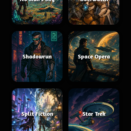
Shadowrun
Space Opera
Split Fiction
Star Trek