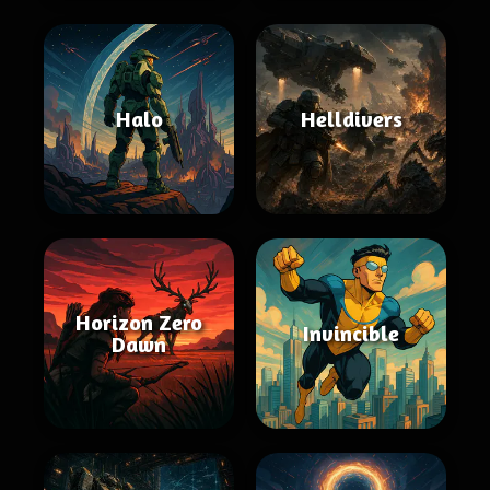
Halo
Helldivers
Horizon Zero
Invincible
Dawn