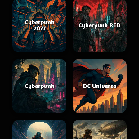
Cyberpunk
Cyberpunk RED
2077
Cyberpunk
DC Universe