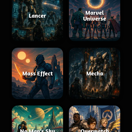
Marvel
Lancer
Universe
Mass Effect
Mecha
No Man's Sky
Overwatch