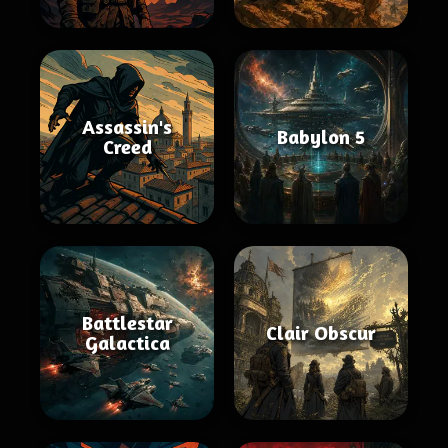
Assassin's
Babylon 5
Creed
Battlestar
Clair Obscur
Galactica