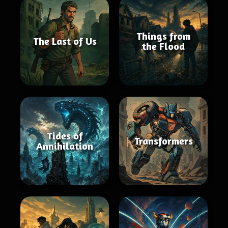
Things from
The Last of Us
the Flood
Tides of
Transformers
Annihilation