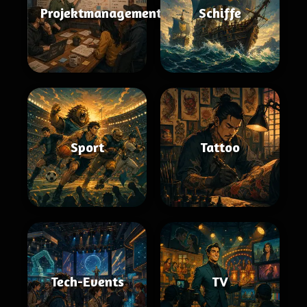
Projektmanagement
Schiffe
Sport
Tattoo
Tech-Events
TV