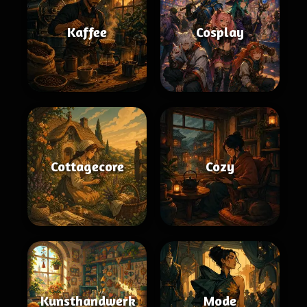
Kaffee
Cosplay
Cottagecore
Cozy
Kunsthandwerk
Mode