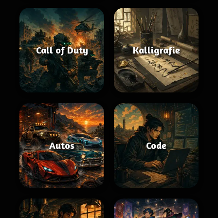
Call of Duty
Kalligrafie
Autos
Code