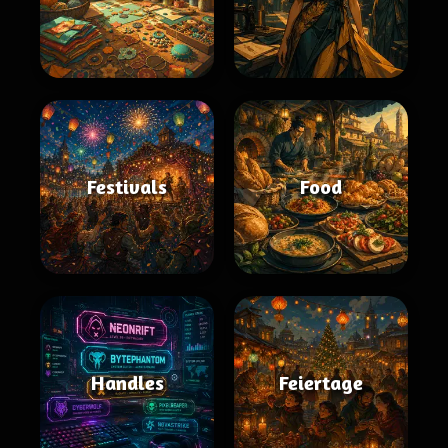
Festivals
Food
Handles
Feiertage