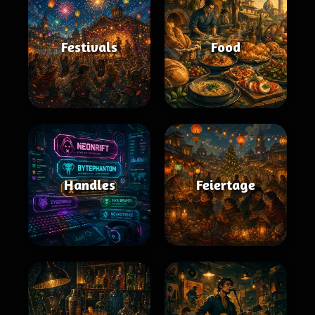
Festivals
Food
Handles
Feiertage