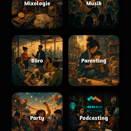
Mixologie
Musik
Büro
Parenting
Party
Podcasting