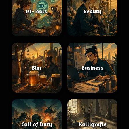
KI-Tools
Beauty
Bier
Business
Call of Duty
Kalligrafie