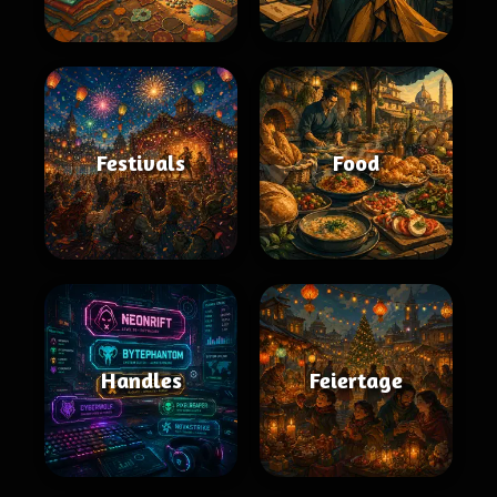
Festivals
Food
Handles
Feiertage