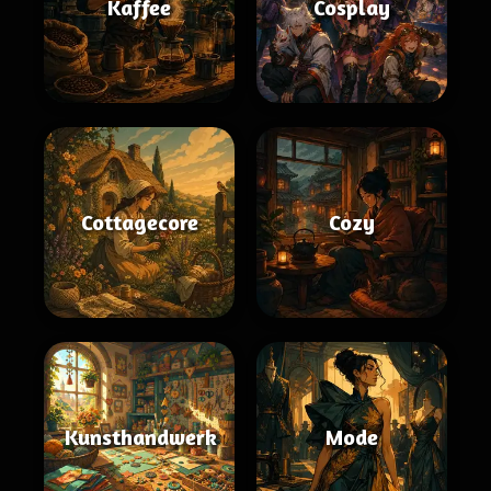
Kaffee
Cosplay
Cottagecore
Cozy
Kunsthandwerk
Mode