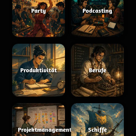
Party
Podcasting
Produktivität
Berufe
Projektmanagement
Schiffe