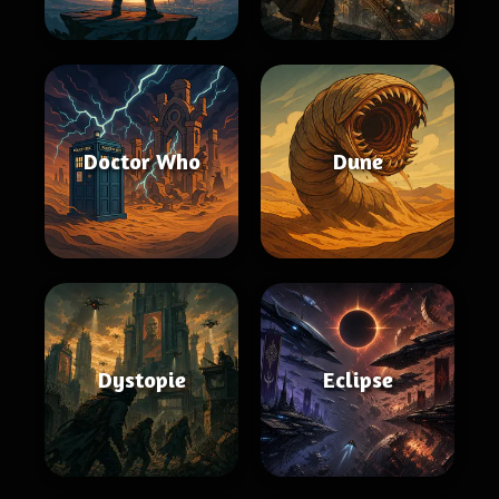
Doctor Who
Dune
Dystopie
Eclipse