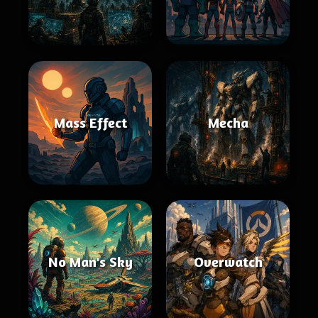
Mass Effect
Mecha
No Man's Sky
Overwatch