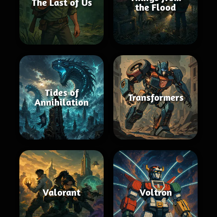
The Last of Us
the Flood
Tides of
Transformers
Annihilation
Valorant
Voltron