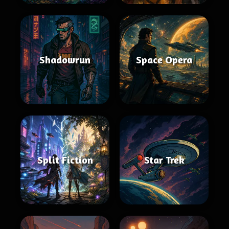
Shadowrun
Space Opera
Split Fiction
Star Trek