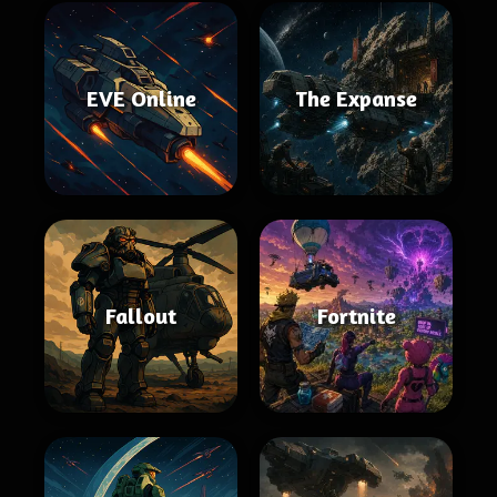
EVE Online
The Expanse
Fallout
Fortnite