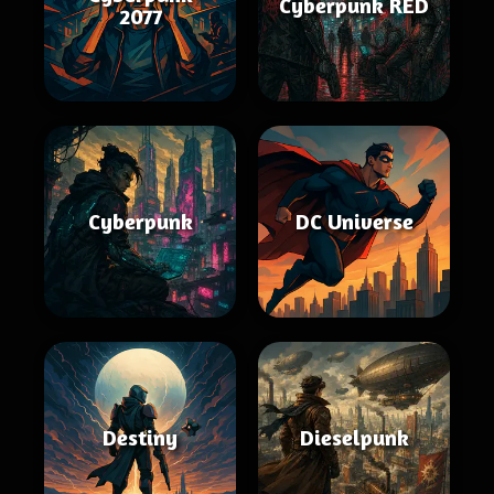
Cyberpunk RED
2077
Cyberpunk
DC Universe
Destiny
Dieselpunk