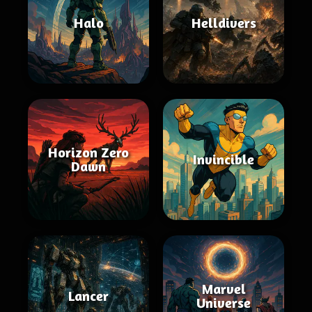
Halo
Helldivers
Horizon Zero
Invincible
Dawn
Marvel
Lancer
Universe