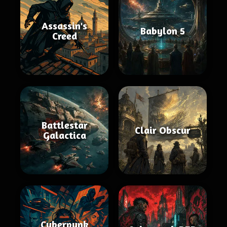
Assassin's
Babylon 5
Creed
Battlestar
Clair Obscur
Galactica
Cyberpunk