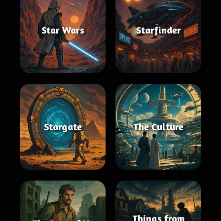
Star Wars
Starfinder
Stargate
The Culture
Things from