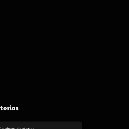
torios
Palabras aleatorias