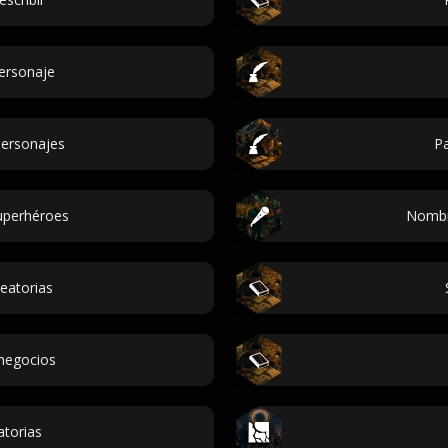
personaje
ersonajes
Pa
uperhéroes
Nombr
eatorias
 negocios
atorias