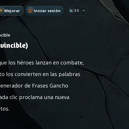
Mejorar
Iniciar sesión
ES
A
ncible
vincible)
 que los héroes lanzan en combate,
 los convierten en las palabras
Generador de Frases Gancho
Cada clic proclama una nueva
tos.