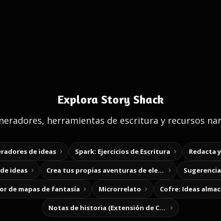
Explora Story Shack
eradores, herramientas de escritura y recursos nar
radores de ideas
Spark: Ejercicios de Escritura
Redacta 
de ideas
Crea tus propias aventuras de elección
Sugerencias
r de mapas de fantasía
Microrrelato
Cofre: Ideas alma
Notas de historia (Extensión de Chrome)