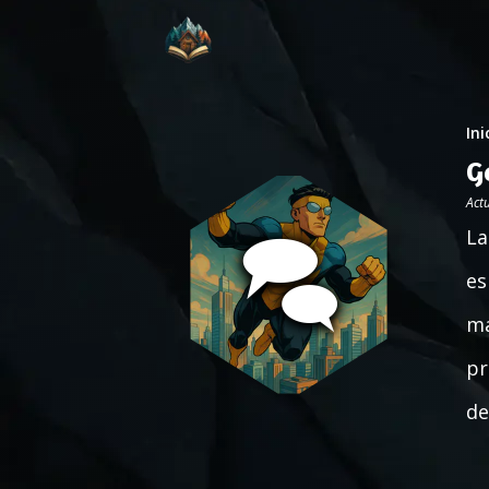
Ini
G
Act
La
es
má
pr
de