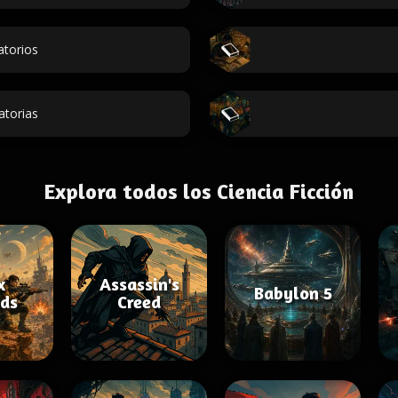
atorios
atorias
Explora todos los Ciencia Ficción
x
Assassin's
Babylon 5
ds
Creed