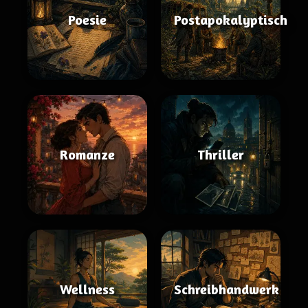
Poesie
Postapokalyptisch
Romanze
Thriller
Wellness
Schreibhandwerk