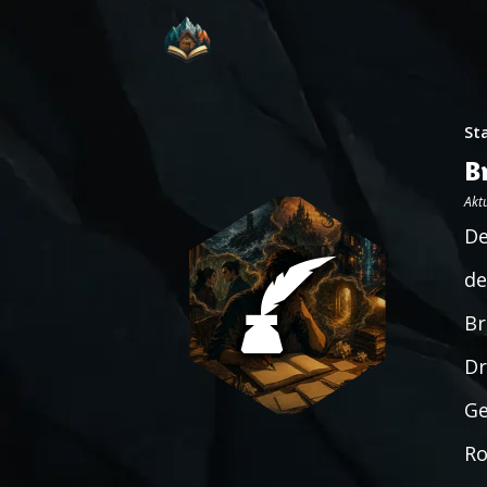
St
B
Aktu
De
de
Br
Dr
Ge
Ro