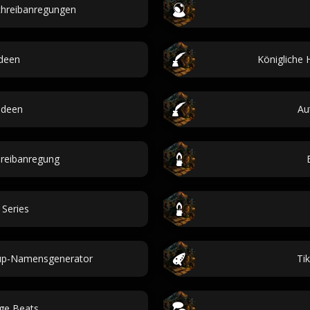
chreibanregungen
Ideen
Königliche
Ideen
Au
hreibanregung
 Series
tup-Namensgenerator
Ti
ge Beats