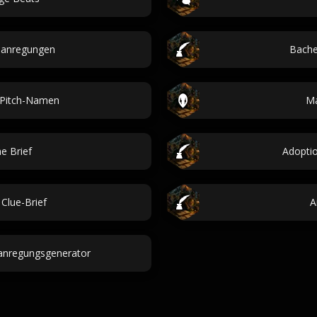
banregungen
Bache
 Pitch-Namen
Ma
e Brief
Adopti
Clue-Brief
A
banregungsgenerator