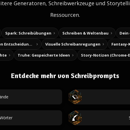
itere Generatoren, Schreibwerkzeuge und Storytelli
Ressourcen.
Spark: Schreibübungen
Schreiben & Weltenbau
Dein
Baue deine eigenen Entscheidungsabenteuer
Visuelle Schreibanregungen
Fantasy-
chte
Truhe: Gespeicherte Ideen
Entdecke mehr von Schreibprompts
ände
-Wörter