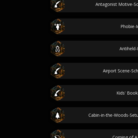
Antagonist Motive-S
Phobie-
Antiheld-
Airport Scene-Sc
Kids' Book
Cabin-in-the-Woods-Se
Coming of A