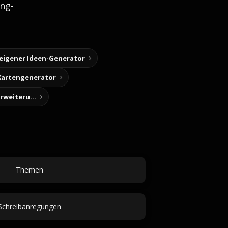
ng-
 eigener Ideen-Generator
Kartengenerator
Story-Notizen (Chrome-Erweiterung)
Themen
Schreibanregungen