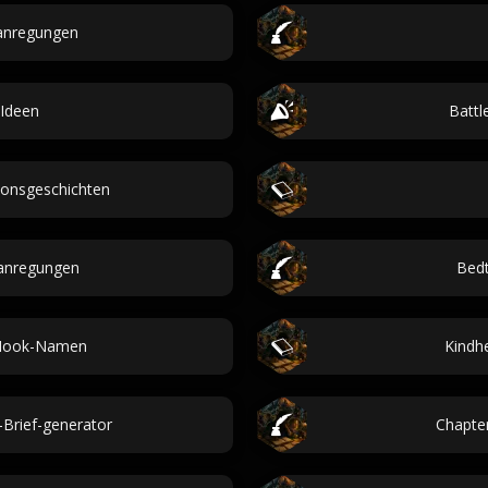
anregungen
Ideen
Batt
ionsgeschichten
anregungen
Bedt
-Hook-Namen
Kindh
Brief-generator
Chapter