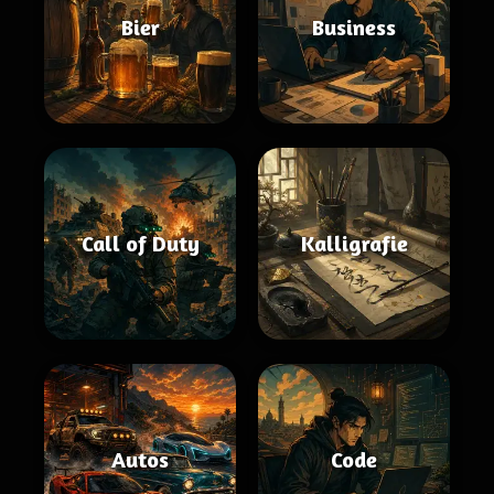
Bier
Business
Call of Duty
Kalligrafie
Autos
Code