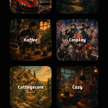
Kaffee
Cosplay
Cottagecore
Cozy