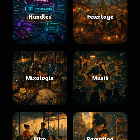
Handles
Feiertage
Mixologie
Musik
Büro
Parenting