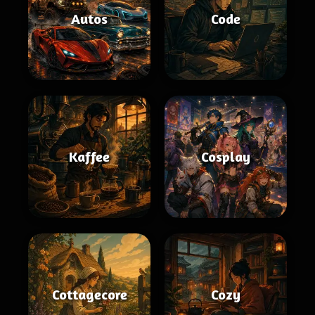
Autos
Code
Kaffee
Cosplay
Cottagecore
Cozy