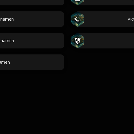
nsnamen
VR
snamen
amen