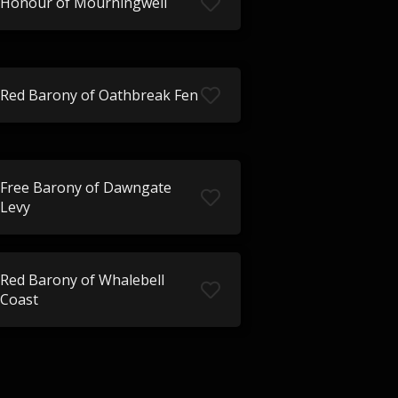
Honour of Mourningwell
Red Barony of Oathbreak Fen
Free Barony of Dawngate
Levy
Red Barony of Whalebell
Coast