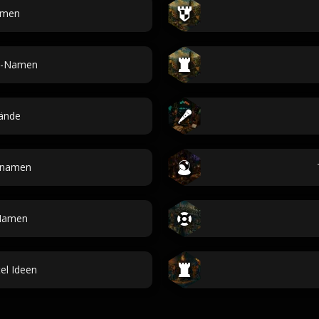
men
n-Namen
ände
tnamen
Namen
el Ideen