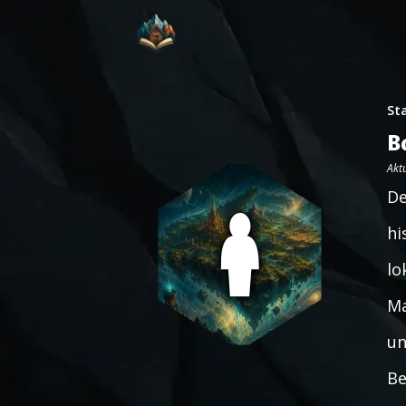
St
B
Aktu
De
hi
lo
Ma
un
Be