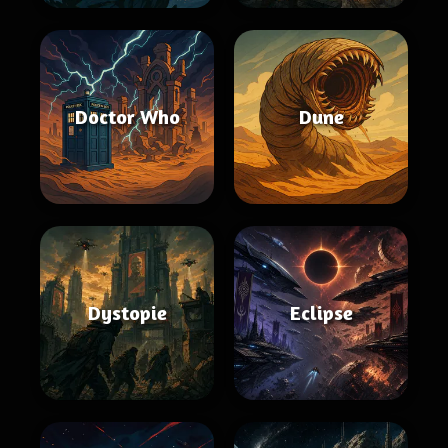
Doctor Who
Dune
Dystopie
Eclipse