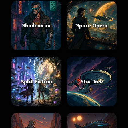
Shadowrun
Space Opera
Split Fiction
Star Trek