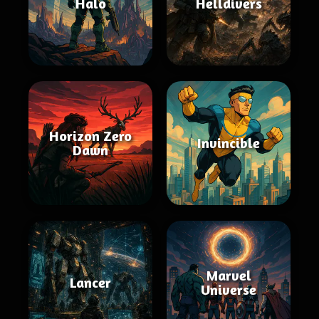
Halo
Helldivers
Horizon Zero
Invincible
Dawn
Marvel
Lancer
Universe