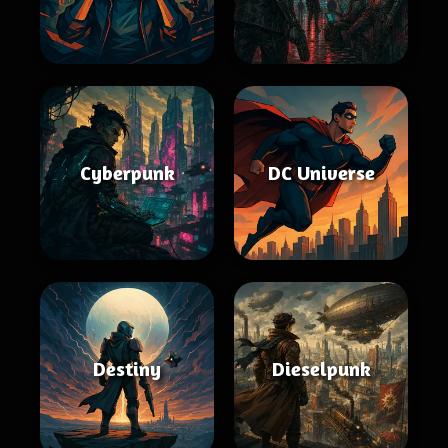
Cyberpunk
DC Universe
Destiny
Dieselpunk