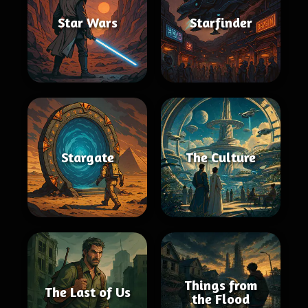
Star Wars
Starfinder
Stargate
The Culture
Things from
The Last of Us
the Flood