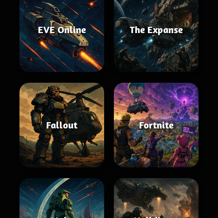
EVE Online
The Expanse
Fallout
Fortnite