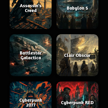
Assassin's
Babylon 5
Creed
Battlestar
Clair Obscur
Galactica
Cyberpunk
Cyberpunk RED
2077