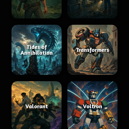
Tides of
Transformers
Annihilation
Valorant
Voltron