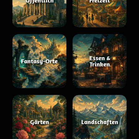
Öffentlich
Freizeit
Essen &
Fantasy-Orte
Trinken
Gärten
Landschaften