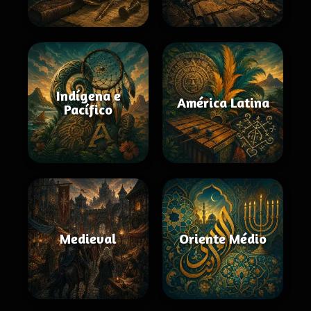
Indígena e
América Latina
Pacífico
Medieval
Oriente Médio