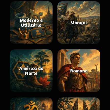
Moderno e
Mongol
Utilitário
América do
Romano
Norte