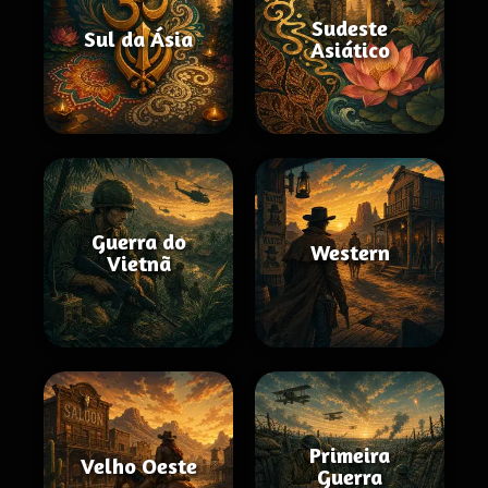
Sudeste
Sul da Ásia
Asiático
Guerra do
Western
Vietnã
Primeira
Velho Oeste
Guerra