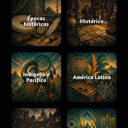
Épocas
Histórico
históricas
Indígena e
América Latina
Pacífico