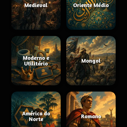
Medieval
Oriente Médio
Moderno e
Mongol
Utilitário
América do
Romano
Norte