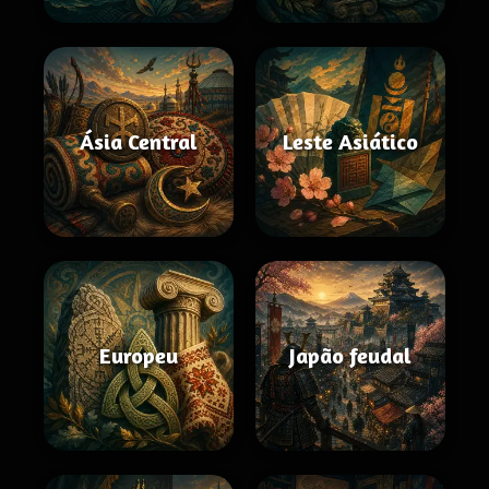
Ásia Central
Leste Asiático
Europeu
Japão feudal