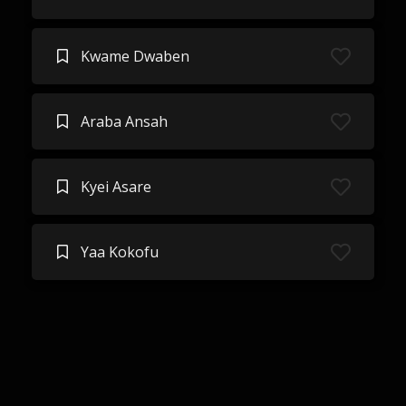
Kwame Dwaben
Araba Ansah
Kyei Asare
Yaa Kokofu