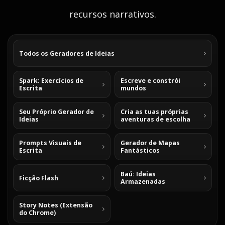
recursos narrativos.
Todos os Geradores de Ideias
Spark: Exercícios de
Escreve e constrói
Escrita
mundos
Seu Próprio Gerador de
Cria as tuas próprias
Ideias
aventuras de escolha
Prompts Visuais de
Gerador de Mapas
Escrita
Fantásticos
Baú: Ideias
Ficção Flash
Armazenadas
Story Notes (Extensão
do Chrome)