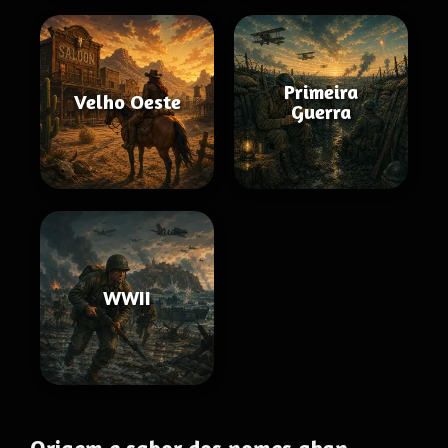
Primeira
Velho Oeste
Guerra
WWII