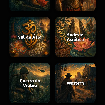
Sudeste
Sul da Ásia
Asiático
Guerra do
Western
Vietnã