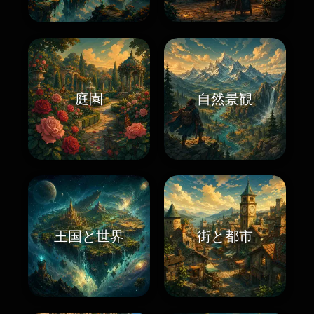
庭園
自然景観
王国と世界
街と都市