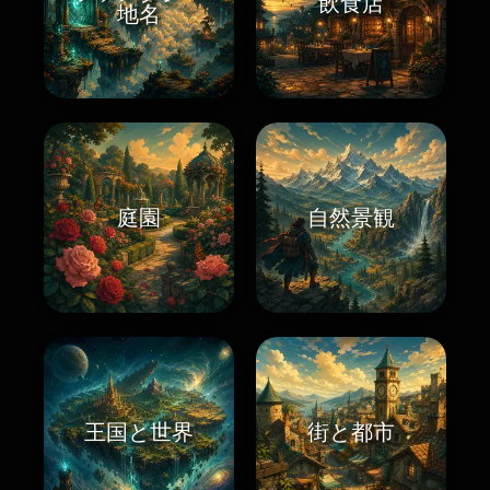
飲食店
地名
庭園
自然景観
王国と世界
街と都市