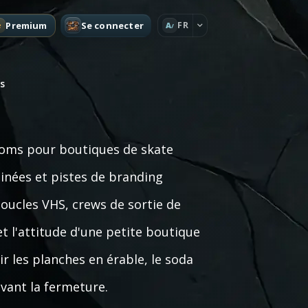
Premium
Se connecter
FR
A
s
oms pour boutiques de skate
ssinées et pistes de branding
oucles VHS, crews de sortie de
et l'attitude d'une petite boutique
ir les planches en érable, le soda
avant la fermeture.