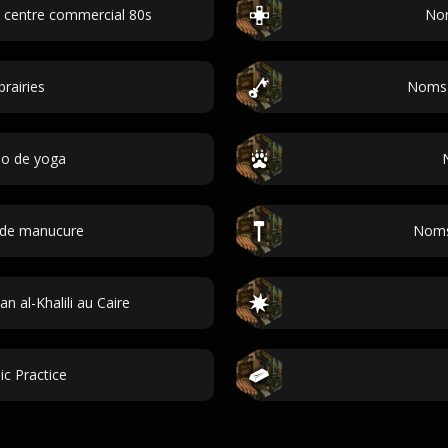
 centre commercial 80s
Nom
rairies
Noms d
io de yoga
 de manucure
Noms
 al-Khalili au Caire
c Practice