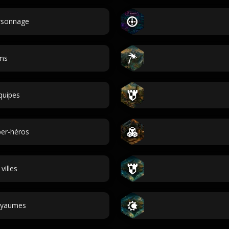
ersonnage
ms
quipes
er-héros
illes
oyaumes