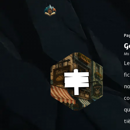
Pag
G
Mis
Le
fi
no
co
qu
ti