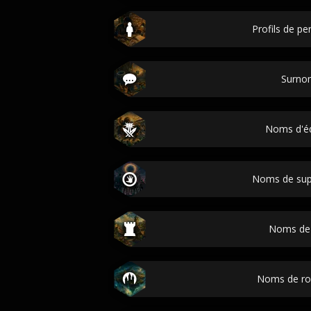
Profils de p
Surno
Noms d'é
Noms de sup
Noms de v
Noms de r