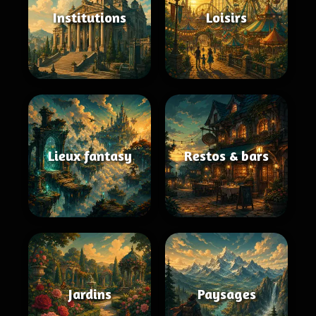
Institutions
Loisirs
Lieux fantasy
Restos & bars
Jardins
Paysages