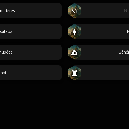
metières
No
pitaux
N
musées
Génér
nnat