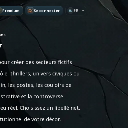
Premium
Se connecter
FR
A
ons
r
our créer des secteurs fictifs
le, thrillers, univers civiques ou
in, les postes, les couloirs de
istrative et la controverse
 réel. Choisissez un libellé net,
itutionnel de votre décor.