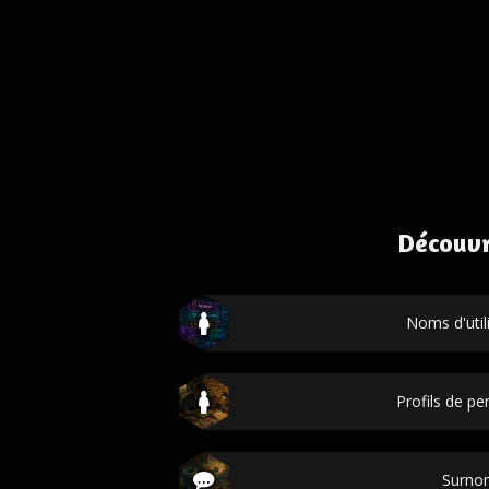
Découvr
Noms d'util
Profils de p
Surno