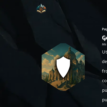
Pag
G
Mis
Ut
de
fr
co
pu
pu