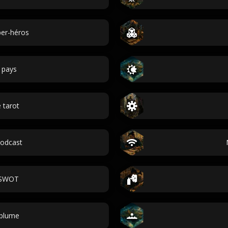
er-héros
 pays
 tarot
odcast
 SWOT
plume