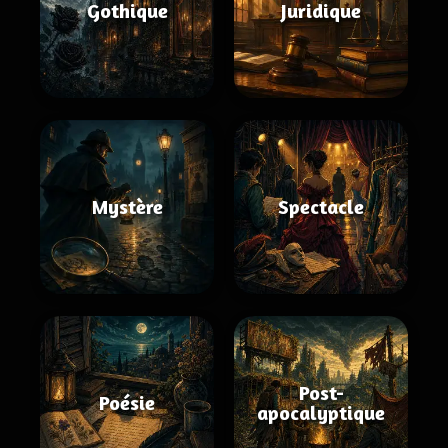
Gothique
Juridique
Mystère
Spectacle
Post-
Poésie
apocalyptique