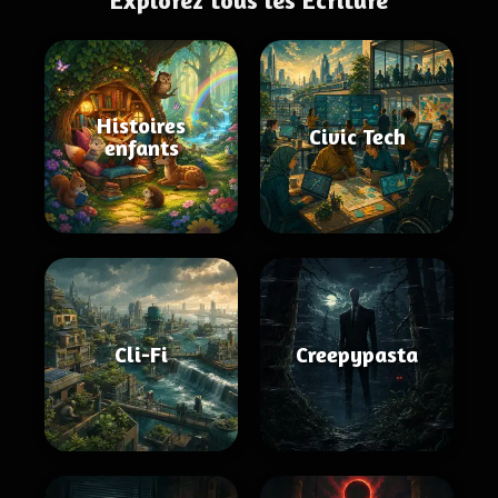
Explorez tous les Écriture
Histoires
Civic Tech
enfants
Cli-Fi
Creepypasta