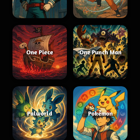
One Piece
One Punch Man
Palworld
Pokémon