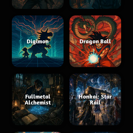
Digimon
Dragon Ball
Fullmetal
Honkai: Star
Alchemist
Rail