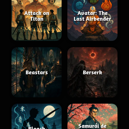
Attack on
Avatar: The
Titan
Last Airbender
Beastars
Berserk
Samurái de
Bleach