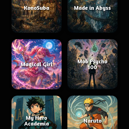
KonoSuba
Made in Abyss
Mob Psycho
Magical Girl
100
My Hero
Naruto
Academia