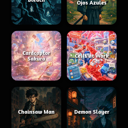
Ojos Azules
Cardcaptor
Cells at Work
Sakura
Chainsaw Man
Demon Slayer