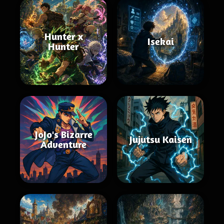
Hunter x
Isekai
Hunter
JoJo's Bizarre
Jujutsu Kaisen
Adventure