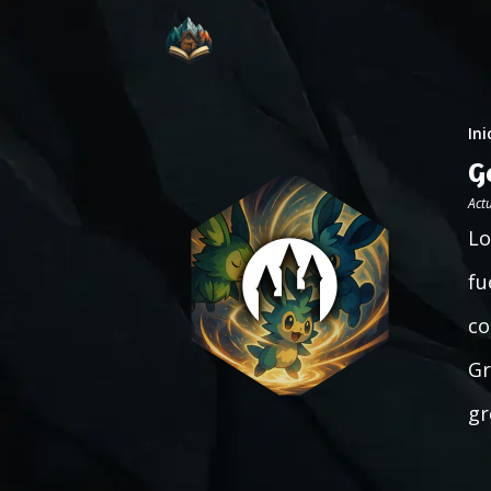
Ini
G
Act
Lo
fu
co
Gr
gr