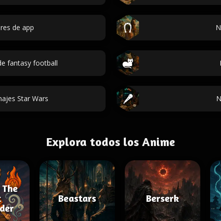
res de app
N
 fantasy football
ajes Star Wars
N
Explora todos los Anime
 The
t
Beastars
Berserk
der