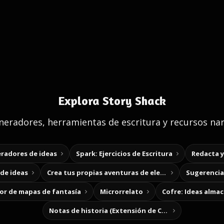
Explora Story Shack
eradores, herramientas de escritura y recursos nar
radores de ideas
Spark: Ejercicios de Escritura
Redacta 
de ideas
Crea tus propias aventuras de elección
Sugerencias
r de mapas de fantasía
Microrrelato
Cofre: Ideas alma
Notas de historia (Extensión de Chrome)