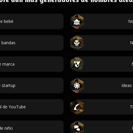
e bebé
No
 bandas
N
e marca
 startup
Ideas
l de YouTube
T
e niño