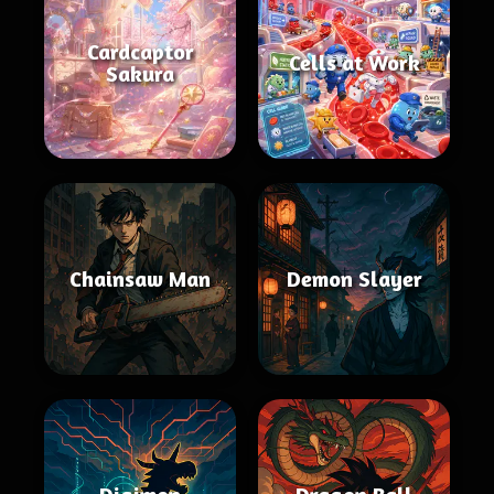
Cardcaptor
Cells at Work
Sakura
Chainsaw Man
Demon Slayer