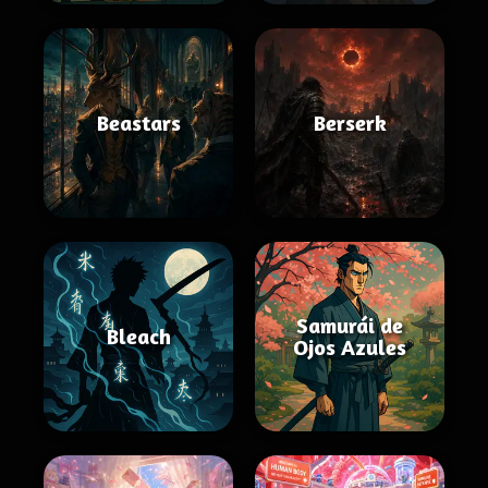
Beastars
Berserk
Samurái de
Bleach
Ojos Azules