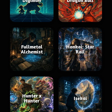
Digimon
Dragon Ball
Fullmetal
Honkai: Star
Alchemist
Rail
Hunter x
Isekai
Hunter