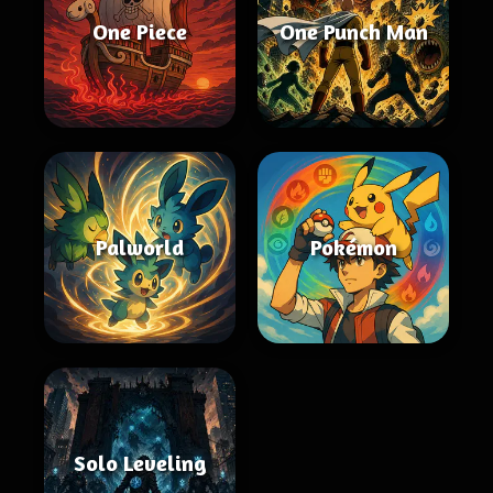
One Piece
One Punch Man
Palworld
Pokémon
Solo Leveling