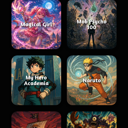
Mob Psycho
Magical Girl
100
My Hero
Naruto
Academia