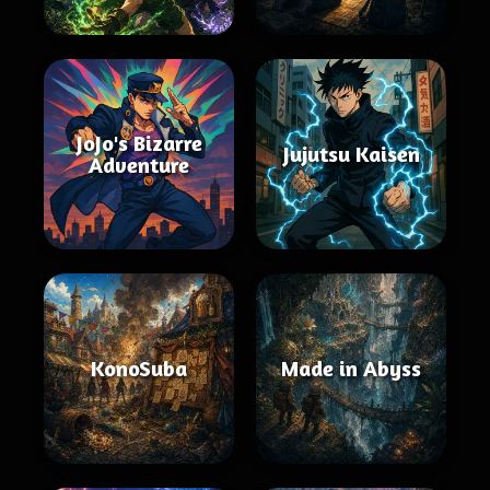
JoJo's Bizarre
Jujutsu Kaisen
Adventure
KonoSuba
Made in Abyss