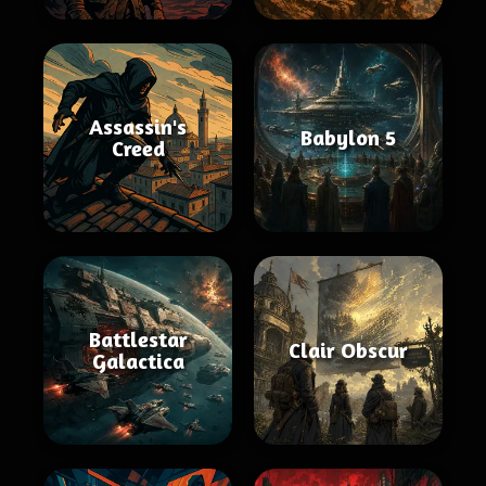
Assassin's
Babylon 5
Creed
Battlestar
Clair Obscur
Galactica