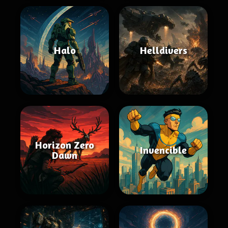
Halo
Helldivers
Horizon Zero
Invencible
Dawn