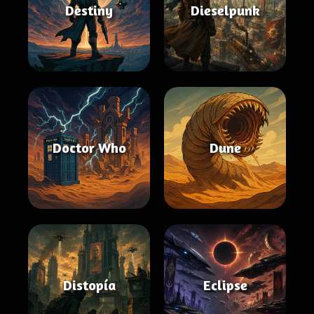
Destiny
Dieselpunk
Doctor Who
Dune
Distopía
Eclipse