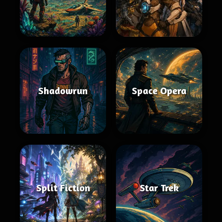
Shadowrun
Space Opera
Split Fiction
Star Trek