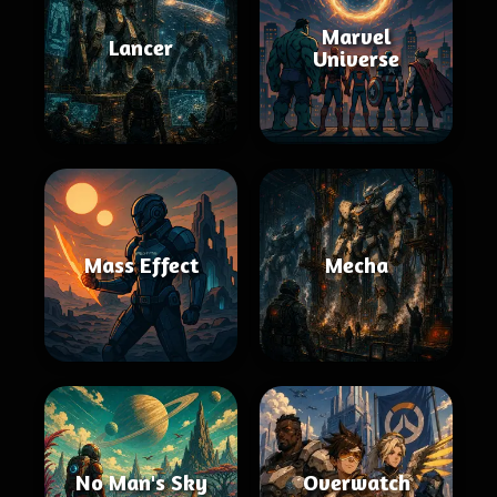
Marvel
Lancer
Universe
Mass Effect
Mecha
No Man's Sky
Overwatch