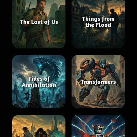
Things from
The Last of Us
the Flood
Tides of
Transformers
Annihilation