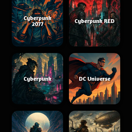
Cyberpunk
Cyberpunk RED
2077
Cyberpunk
DC Universe